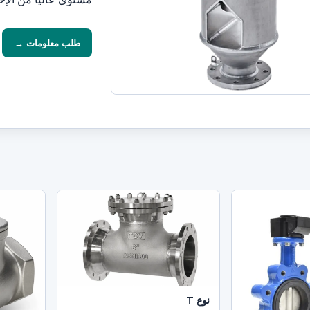
طلب معلومات →
نوع T