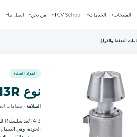
المنتجات
الخدمات
TCV School
من نحن
اتصل بنا
▾
▾
▾
▾
▾
مات الضغط والفراغ
المواد الصلبة
نوع 1413R المواد الصلبة
السلامة
· صمامات الض
413
الجودة، وهي الصمام ا
مستوى عاليًا من الإح