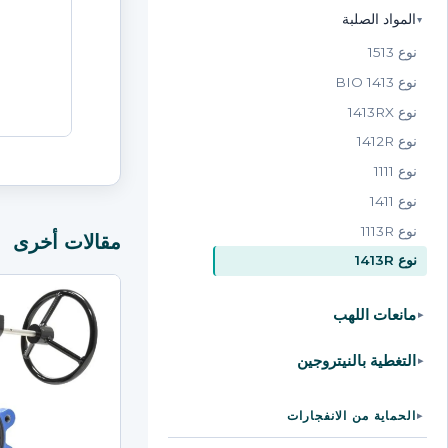
المواد الصلبة
▸
نوع 1513
نوع 1413 BIO
نوع 1413RX
نوع 1412R
نوع 1111
نوع 1411
نوع 1113R
مقالات أخرى
نوع 1413R
مانعات اللهب
▸
التغطية بالنيتروجين
▸
الحماية من الانفجارات
▸