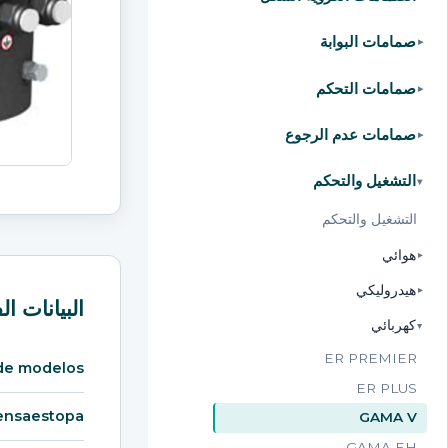
صمامات البوابة
▸
صمامات التحكم
▸
صمامات عدم الرجوع
▸
التشغيل والتحكم
▸
التشغيل والتحكم
هوائي
▸
هيدروليكي
▸
البيانات الف
كهربائي
▸
ER PREMIER
de modelos
ER PLUS
ensaestopa
GAMA V
GAMA EH