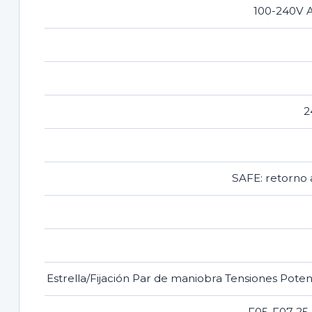
100-240V A
2
SAFE: retorno 
Estrella/Fijación Par de maniobra Tensiones Pot