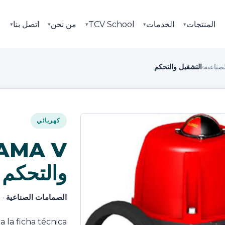
المنتجات
الخدمات
TCV School
من نحن
اتصل بنا
▾
▾
▾
▾
▾
صناعية
›
التشغيل والتحكم
كهربائي
والتحكم
الصمامات الصناعية
· 
 la ficha técnica