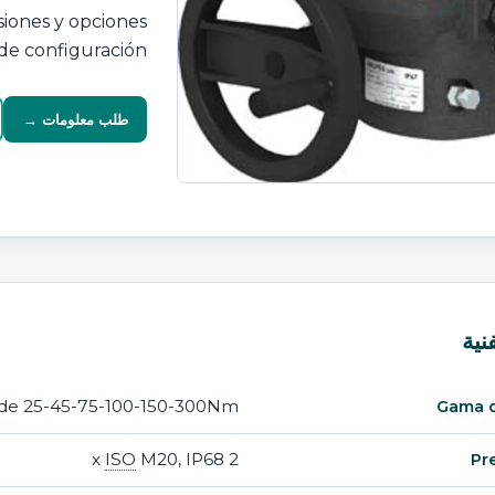
siones y opciones
de configuración.
طلب معلومات →
نية
de 25-45-75-100-150-300Nm
Gama 
ISO
M20, IP68
2 x
Pr