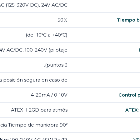
C (125-320V DC), 24V AC/DC
50%
Tiempo b
(de -10ºC a +40ºC)
4V AC/DC, 100-240V (pilotaje
3 puntos).
a posición segura en caso de
4-20mA / 0-10V.
Control 
ATEX II 2GD para atmós-
ATEX
:
encia Tiempo de maniobra 90º
17/ F05-F07 25 Nm 100-240V AC 45W 7s
VR