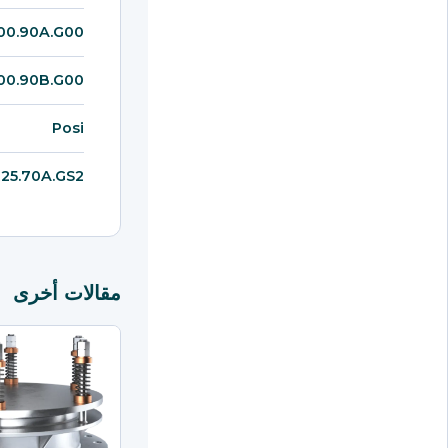
00.90A.G00
00.90B.G00
Posi
25.70A.GS2
مقالات أخرى