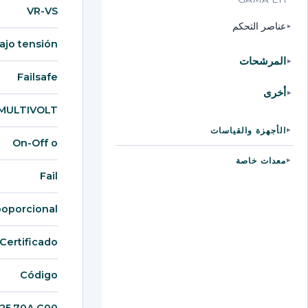
VR-VS
عناصر التحكم
▸
ajo tensión
المرشحات
▸
Failsafe
أخرى
▸
MULTIVOLT
الأجهزة والقياسات
▸
On-Off o
معدات خاصة
▸
Fail
poporcional
 Certificado
Código
25.70A.G00