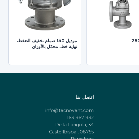
موديل 140 صمام تخفيف الضغط،
نهاية خط، محمّل بالأوزان
اتصل بنا
info@tecnovent.com
932 967 163
De la Farigola, 34
08755 Castellbisbal,