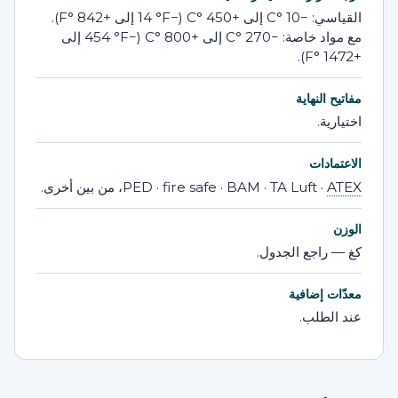
القياسي: −10 °C إلى +450 °C (−14 °F إلى +842 °F).
مع مواد خاصة: −270 °C إلى +800 °C (−454 °F إلى
+1472 °F).
مفاتيح النهاية
اختيارية.
الاعتمادات
ATEX
PED · fire safe · BAM · TA Luft ·
، من بين أخرى.
الوزن
كغ — راجع الجدول.
معدّات إضافية
عند الطلب.