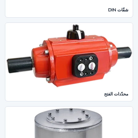
شفّات DIN
محدّدات الفتح