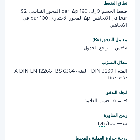
نطاق الضغط
ضغط الجسم: 0 إلى 160 bar. Δp المحور القياسي: 52
bar في الاتجاهين. Δp المحور الاختياري: 100 bar في
الاتجاهين.
معامل التدفق (Kv)
م³/س — راجع الجدول.
معدّل التسرّب
الفئة 1
DIN
3230 · الفئة A DIN EN 12266 · BS 6364 ·
fire safe.
اتجاه التدفق
A → B، حسب العلامة.
زمن المناورة
ث —
/100.
DN
درجة حرارة العملية والمحيط