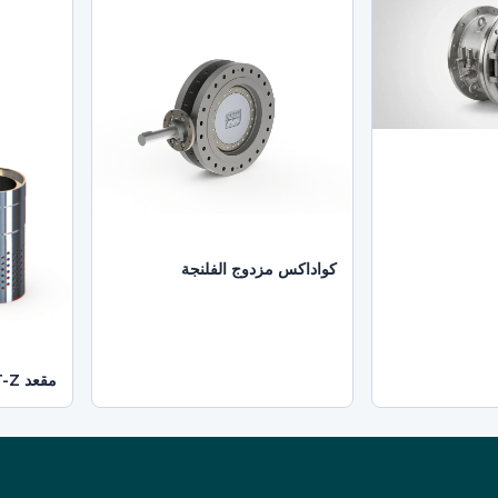
كواداكس مزدوج الفلنجة
مقعد QUICK CHANGE BVT-Z