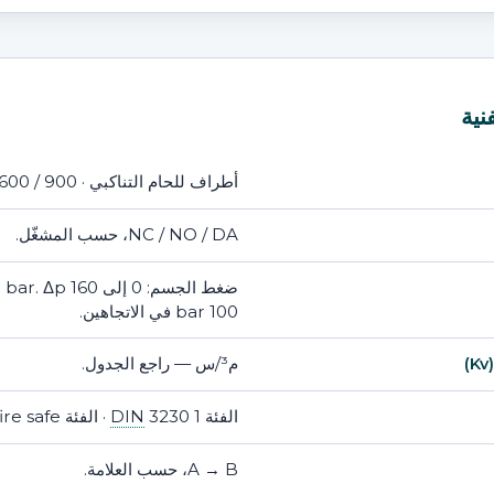
نية
أطراف للحام التناكبي ·
600 / 900.
NC / NO / DA، حسب المشغّل.
100 bar في الاتجاهين.
م³/س — راجع الجدول.
الفئة 1
3230 · الفئة A DIN EN 12266 · BS 6364 · fire safe.
DIN
A → B، حسب العلامة.