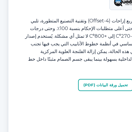
بفضل تصميمها ذو الأربع إزاحات (4-Offset) وتقنية التصنيع المتطورة، تلبي
صمامات Quadax حتى أعلى متطلبات الإحكام بنسبة 100٪. وحتى درجات
الحرارة القصوى من -270°C إلى +800°C لا تمثل أي مشكلة. يُستخدم إصدار
 بشكل أساسي في أنظمة خطوط الأنابيب التي يجب فيها تجنب
هذه الحالة، يمكن إزالة الفلنجة العلوية المركزية
داخلية بسهولة بينما يبقى جسم الصمام مثبتًا داخل خط
تحميل ورقة البيانات (PDF)