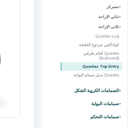
متمركز
▸
ثنائي الإزاحة
▸
ثلاثي الإزاحة
▸
Quadax Lug
كواداكس مزدوج الفلنجة
Quadax لحام طرفي
(Buttweld)
Quadax Top Entry
Quadax بديل صمام البوابة
الصمامات الكروية الشكل
▸
صمامات البوابة
▸
صمامات التحكم
▸