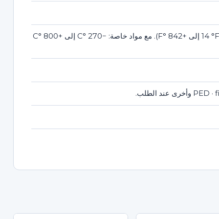
القياسي: −10 °C إلى +450 °C (−14 °F إلى +842 °F). مع مواد خاصة: −270 °C إلى +800 °C
PED · f
وأخرى عند الطلب.