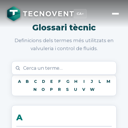
CA
▾
Glossari tècnic
Definicions dels termes més utilitzats en
valvuleria i control de fluids.
A
B
C
D
E
F
G
H
I
J
L
M
N
O
P
R
S
U
V
W
A