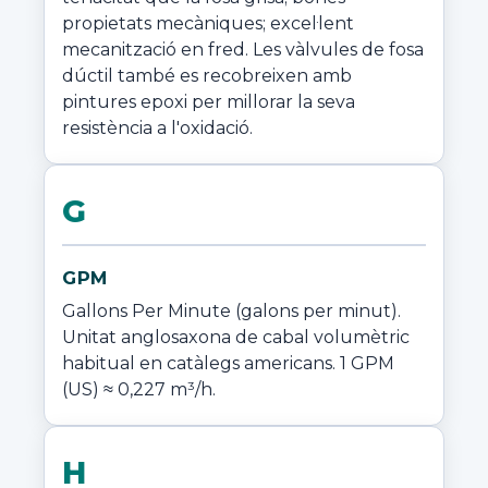
propietats mecàniques; excel·lent 
mecanització en fred. Les vàlvules de fosa 
dúctil també es recobreixen amb 
pintures epoxi per millorar la seva 
resistència a l'oxidació.
G
GPM
Gallons Per Minute (galons per minut). 
Unitat anglosaxona de cabal volumètric 
habitual en catàlegs americans. 1 GPM 
(US) ≈ 0,227 m³/h.
H