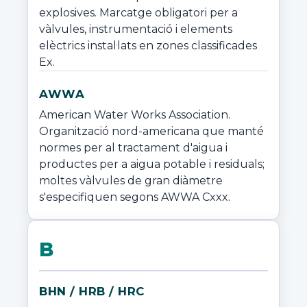
explosives. Marcatge obligatori per a 
vàlvules, instrumentació i elements 
elèctrics instal·lats en zones classificades 
Ex.
AWWA
American Water Works Association. 
Organització nord-americana que manté 
normes per al tractament d'aigua i 
productes per a aigua potable i residuals; 
moltes vàlvules de gran diàmetre 
s'especifiquen segons AWWA Cxxx.
B
BHN / HRB / HRC