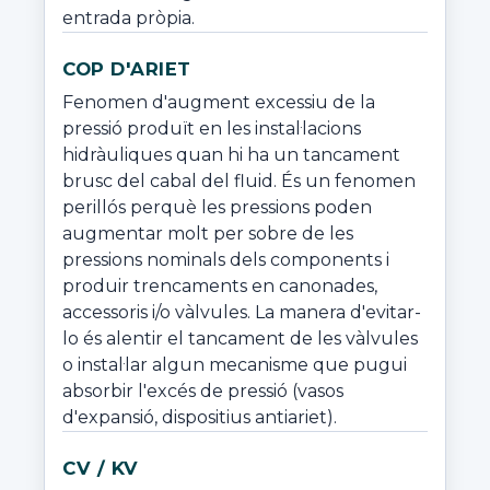
entrada pròpia.
COP D'ARIET
Fenomen d'augment excessiu de la 
pressió produït en les instal·lacions 
hidràuliques quan hi ha un tancament 
brusc del cabal del fluid. És un fenomen 
perillós perquè les pressions poden 
augmentar molt per sobre de les 
pressions nominals dels components i 
produir trencaments en canonades, 
accessoris i/o vàlvules. La manera d'evitar-
lo és alentir el tancament de les vàlvules 
o instal·lar algun mecanisme que pugui 
absorbir l'excés de pressió (vasos 
d'expansió, dispositius antiariet).
CV / KV