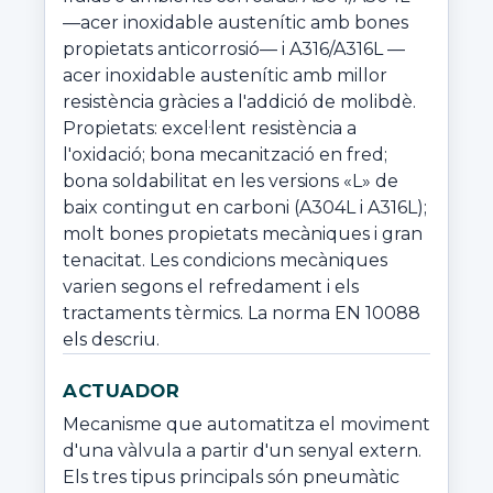
—acer inoxidable austenític amb bones 
propietats anticorrosió— i A316/A316L —
acer inoxidable austenític amb millor 
resistència gràcies a l'addició de molibdè. 
Propietats: excel·lent resistència a 
l'oxidació; bona mecanització en fred; 
bona soldabilitat en les versions «L» de 
baix contingut en carboni (A304L i A316L); 
molt bones propietats mecàniques i gran 
tenacitat. Les condicions mecàniques 
varien segons el refredament i els 
tractaments tèrmics. La norma EN 10088 
els descriu.
ACTUADOR
Mecanisme que automatitza el moviment 
d'una vàlvula a partir d'un senyal extern. 
Els tres tipus principals són pneumàtic 