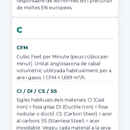
responsable de les normes BS i precursor 
de moltes EN europees.
C
CFM
Cubic Feet per Minute (peus cúbics per 
minut). Unitat anglosaxona de cabal 
volumètric utilitzada habitualment per a 
aire i gasos. 1 CFM ≈ 1,699 m³/h.
CI / DI / CS / SS
Sigles habituals dels materials: CI (Cast 
Iron) = fosa grisa; DI (Ductile Iron) = fosa 
nodular o dúctil; CS (Carbon Steel) = acer 
al carboni; SS (Stainless Steel) = acer 
inoxidable. Vegeu cada material a la seva 