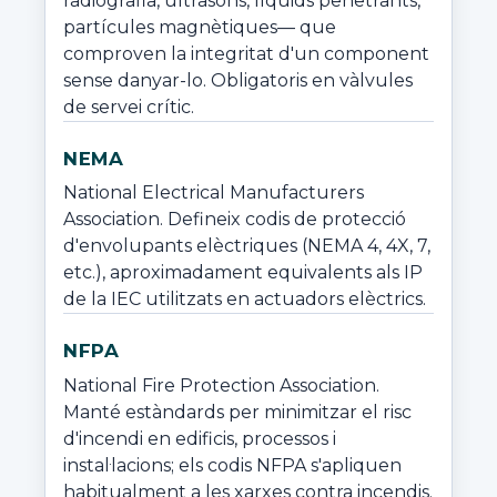
radiografia, ultrasons, líquids penetrants, 
partícules magnètiques— que 
comproven la integritat d'un component 
sense danyar-lo. Obligatoris en vàlvules 
de servei crític.
NEMA
National Electrical Manufacturers 
Association. Defineix codis de protecció 
d'envolupants elèctriques (NEMA 4, 4X, 7, 
etc.), aproximadament equivalents als IP 
de la IEC utilitzats en actuadors elèctrics.
NFPA
National Fire Protection Association. 
Manté estàndards per minimitzar el risc 
d'incendi en edificis, processos i 
instal·lacions; els codis NFPA s'apliquen 
habitualment a les xarxes contra incendis.