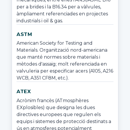
per a brides i la B16.34 per a vàlvules, 
àmpliament referenciades en projectes 
industrials i oil & gas.
ASTM
American Society for Testing and 
Materials. Organització nord-americana 
que manté normes sobre materials i 
mètodes d'assaig; molt referenciada en 
valvuleria per especificar acers (A105, A216 
WCB, A351 CF8M, etc.).
ATEX
Acrònim francès (ATmosphères 
EXplosibles) que designa les dues 
directives europees que regulen els 
equips i sistemes de protecció destinats a 
ús en atmosferes potencialment 