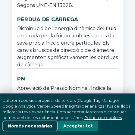
Segons UNE-EN 13828.
PÈRDUA DE CÀRREGA
Disminució de l'energia dinàmica del fluid 
produïda per la fricció amb les parets i la 
seva pròpia fricció entre partícules. Els 
canvis bruscos de direcció o de diàmetre 
augmenten significativament les pèrdues 
de càrrega.
PN
Abreviació de Pressió Nominal. Indica la 
pressió interior màxima de treball en 
Utilitzem cookies pròpies i de tercers (Google Tag Manager,
condicions de temperatura ambient i 
Google Analytics, Vercel Speed Insights) per analitzar l'ús del lloc i
pressió exterior atmosfèrica. El límit de 
millorar la teva experiència. Pots acceptar-les totes o continuar
pressió de treball és una corba que 
només amb les estrictament necessàries.
Política de cookies
.
decreix en funció de l'augment de 
Només necessàries
Acceptar tot
temperatura. L'aplicació correcta d'una 