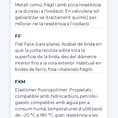
Metall comú, fràgil i amb poca resistència 
a la duresa i a l'oxidació. En valvuleria sol 
galvanitzar-se (tractament químic) per 
millorar-ne la resistència a l'oxidació.
FF
Flat Face (cara plana). Acabat de brida en 
què la junta recolza sobre tota la 
superfície de la brida, des del diàmetre 
interior fins a la vora exterior. Habitual en 
brides de ferro, fosa i materials fràgils.
FKM
Elastòmer fluoropolímer. Propietats: 
compatible amb hidrocarburs, petrolis i 
gasoils; compatible amb aigua per a 
consum humà; temperatures d'utilització 
de −20 °C a 180 °C; gran resistència a les 