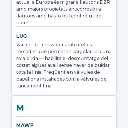
actual a Europa és migrar a llautons DZR 
amb majors propietats anticorrosió i a 
llautons amb baix o nul contingut de 
plom.
LUG
Variant del cos wafer amb orelles 
roscades que permeten cargolar-la a una 
sola brida — habilita el desmuntatge del 
costat aigües avall sense haver de buidar 
tota la línia. Freqüent en vàlvules de 
papallona instal·lades com a vàlvules de 
tancament final.
M
MAWP