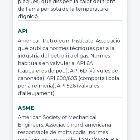
plaques) que dissipen la calor del front 
de flama per sota de la temperatura 
d'ignició.
API
American Petroleum Institute. Associació 
que publica normes tècniques per a la 
indústria del petroli i del gas. Normes 
habituals en valvuleria: API 6A 
(capçaleres de pou), API 6D (vàlvules de 
canonada), API 600/603 (comporta i bola 
per a refineria), API 526 (vàlvules 
d'alleujament).
ASME
American Society of Mechanical 
Engineers. Associació nord-americana 
responsable de molts codis i normes 
mecàniques, entre elles l'ANSI/ASME B16 