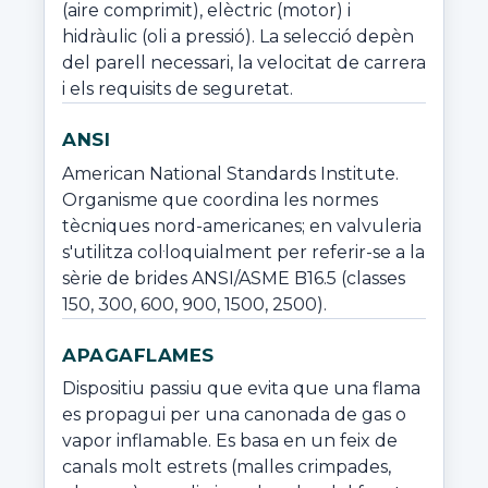
(aire comprimit), elèctric (motor) i 
hidràulic (oli a pressió). La selecció depèn 
del parell necessari, la velocitat de carrera 
i els requisits de seguretat.
ANSI
American National Standards Institute. 
Organisme que coordina les normes 
tècniques nord-americanes; en valvuleria 
s'utilitza col·loquialment per referir-se a la 
sèrie de brides ANSI/ASME B16.5 (classes 
150, 300, 600, 900, 1500, 2500).
APAGAFLAMES
Dispositiu passiu que evita que una flama 
es propagui per una canonada de gas o 
vapor inflamable. Es basa en un feix de 
canals molt estrets (malles crimpades, 