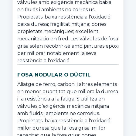
vàlvules amb exigència mecànica baixa 
en fluids i ambients no corrosius. 
Propietats: baixa resistència a l'oxidació; 
baixa duresa; fragilitat mitjana; bones 
propietats mecàniques; excel·lent 
mecanització en fred. Les vàlvules de fosa 
grisa solen recobrir-se amb pintures epoxi 
per millorar notablement la seva 
resistència a l'oxidació.
FOSA NODULAR O DÚCTIL
Aliatge de ferro, carboni i altres elements 
en menor quantitat que millora la duresa 
i la resistència a la fatiga. S'utilitza en 
vàlvules d'exigència mecànica mitjana 
amb fluids i ambients no corrosius. 
Propietats: baixa resistència a l'oxidació; 
millor duresa que la fosa grisa; millor 
tenacitat que la fosa grisa; bones 