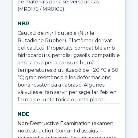
de materials per a servei sour gas 
(MR0175 / MR0103).
NBR
Cautxú de nitril butadiè (Nitrile 
Butadiene Rubber). Elastòmer derivat 
del cautxú. Propietats: compatible amb 
hidrocarburs, petrolis i gasoils; compatible 
amb aigua per a consum humà; 
temperatures d'utilització de −20 °C a 80 
°C; gran resistència a les deformacions; 
bona resistència a l'abrasió. Algunes 
vàlvules el fan servir per segellar l'eix en 
forma de junta tòrica o junta plana.
NDE
Non-Destructive Examination (examen 
no destructiu). Conjunt d'assaigs —