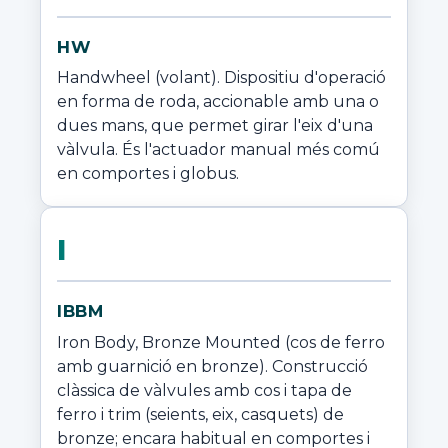
HW
Handwheel (volant). Dispositiu d'operació 
en forma de roda, accionable amb una o 
dues mans, que permet girar l'eix d'una 
vàlvula. És l'actuador manual més comú 
en comportes i globus.
I
IBBM
Iron Body, Bronze Mounted (cos de ferro 
amb guarnició en bronze). Construcció 
clàssica de vàlvules amb cos i tapa de 
ferro i trim (seients, eix, casquets) de 
bronze; encara habitual en comportes i 