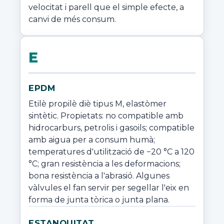
velocitat i parell que el simple efecte, a 
canvi de més consum.
E
EPDM
Etilè propilè diè tipus M, elastòmer 
sintètic. Propietats: no compatible amb 
hidrocarburs, petrolis i gasoils; compatible 
amb aigua per a consum humà; 
temperatures d'utilització de −20 °C a 120 
°C; gran resistència a les deformacions; 
bona resistència a l'abrasió. Algunes 
vàlvules el fan servir per segellar l'eix en 
forma de junta tòrica o junta plana.
ESTANQUITAT