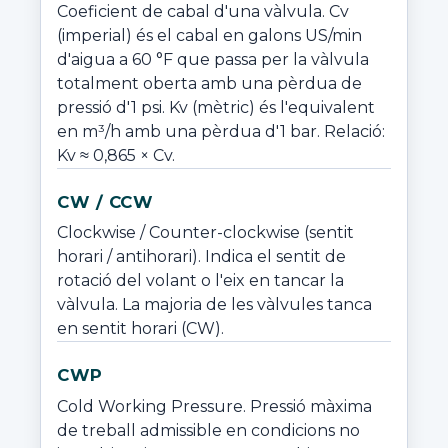
Coeficient de cabal d'una vàlvula. Cv 
(imperial) és el cabal en galons US/min 
d'aigua a 60 °F que passa per la vàlvula 
totalment oberta amb una pèrdua de 
pressió d'1 psi. Kv (mètric) és l'equivalent 
en m³/h amb una pèrdua d'1 bar. Relació: 
Kv ≈ 0,865 × Cv.
CW / CCW
Clockwise / Counter-clockwise (sentit 
horari / antihorari). Indica el sentit de 
rotació del volant o l'eix en tancar la 
vàlvula. La majoria de les vàlvules tanca 
en sentit horari (CW).
CWP
Cold Working Pressure. Pressió màxima 
de treball admissible en condicions no 