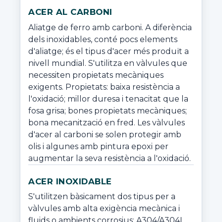
ACER AL CARBONI
Aliatge de ferro amb carboni. A diferència 
dels inoxidables, conté pocs elements 
d'aliatge; és el tipus d'acer més produït a 
nivell mundial. S'utilitza en vàlvules que 
necessiten propietats mecàniques 
exigents. Propietats: baixa resistència a 
l'oxidació; millor duresa i tenacitat que la 
fosa grisa; bones propietats mecàniques; 
bona mecanització en fred. Les vàlvules 
d'acer al carboni se solen protegir amb 
olis i algunes amb pintura epoxi per 
augmentar la seva resistència a l'oxidació.
ACER INOXIDABLE
S'utilitzen bàsicament dos tipus per a 
vàlvules amb alta exigència mecànica i 
fluids o ambients corrosius: A304/A304L 