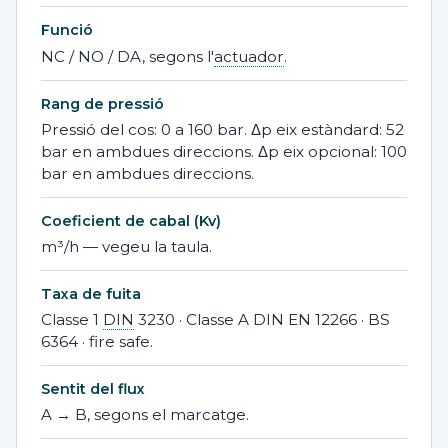
Funció
NC / NO / DA, segons l'
actuador
.
Rang de pressió
Pressió del cos: 0 a 160 bar. Δp eix estàndard: 52
bar en ambdues direccions. Δp eix opcional: 100
bar en ambdues direccions.
Coeficient de cabal (Kv)
m³/h — vegeu la taula.
Taxa de fuita
Classe 1
DIN
3230 · Classe A DIN EN 12266 · BS
6364 · fire safe.
Sentit del flux
A → B, segons el marcatge.