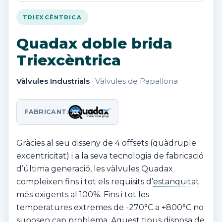
TRIEXCÈNTRICA
Quadax doble brida
Triexcèntrica
Vàlvules Industrials
· Vàlvules de Papallona
FABRICANT:
Gràcies al seu disseny de 4 offsets (quàdruple
excentricitat) i a la seva tecnologia de fabricació
d’última generació, les vàlvules Quadax
compleixen fins i tot els requisits d’
estanquitat
més exigents al 100%. Fins i tot les
temperatures extremes de -270°C a +800°C no
suposen cap problema. Aquest tipus disposa de