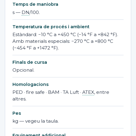
Temps de maniobra
s —
DN
/100.
Temperatura de procés i ambient
Estàndard: −10 °C a +450 °C (−14 °F a +842 °F).
Amb materials especials: −270 °C a +800 °C
(−454 °F a +1472 °F).
Finals de cursa
Opcional.
Homologacions
PED · fire safe · BAM · TA Luft ·
ATEX
, entre
altres.
Pes
kg — vegeu la taula.
Equipament addicional