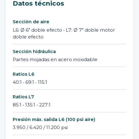
Datos técnicos
Sección de aire
L6: Ø 6″ doble efecto • L7: Ø 7″ doble motor
doble efecto
Sección hidráulica
Partes mojadas en acero inoxidable
Ratios L6
40:1 • 69:1 • 115:1
Ratios L7
85:1 • 135:1 • 227:1
Presión máx. salida L6 (100 psi aire)
3.950 / 6.420 / 11.200 psi