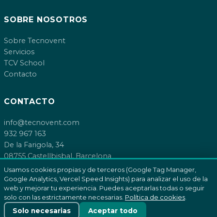
SOBRE NOSOTROS
Sobre Tecnovent
Servicios
TCV School
Contacto
CONTACTO
info@tecnovent.com
932 967 163
De la Farigola, 34
08755 Castellbisbal, Barcelona
Usamos cookies propias y de terceros (Google Tag Manager,
Google Analytics, Vercel Speed Insights) para analizar el uso de la
web y mejorar tu experiencia. Puedes aceptarlas todas o seguir
solo con las estrictamente necesarias.
Política de cookies
.
© 2026 Tecnovent SL. Todos los derechos reservados.
Política de cookies
Solo necesarias
Aceptar todo