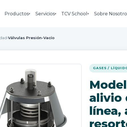
Productos
Servicios
TCV School
Sobre Nosotro
▾
▾
▾
idad
›
Válvulas Presión-Vacío
GASES / LÍQUID
Model
alivio
línea,
resort