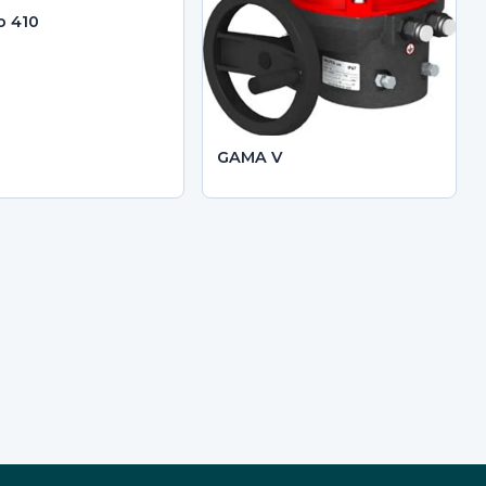
o 410
GAMA V