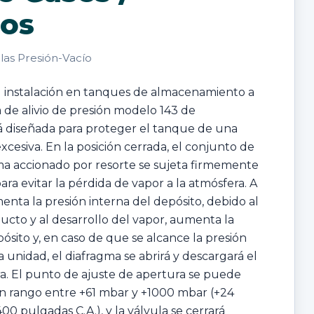
dos
ulas Presión-Vacío
u instalación en tanques de almacenamiento a
a de alivio de presión modelo 143 de
á diseñada para proteger el tanque de una
xcesiva. En la posición cerrada, el conjunto de
ma accionado por resorte se sujeta firmemente
ara evitar la pérdida de vapor a la atmósfera. A
ta la presión interna del depósito, debido al
ucto y al desarrollo del vapor, aumenta la
ósito y, en caso de que se alcance la presión
 unidad, el diafragma se abrirá y descargará el
ra. El punto de ajuste de apertura se puede
un rango entre +61 mbar y +1000 mbar (+24
00 pulgadas C.A.), y la válvula se cerrará