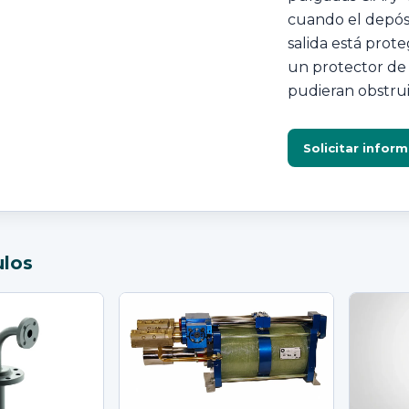
cuando el depósi
salida está prot
un protector de 
pudieran obstrui
Solicitar infor
ulos