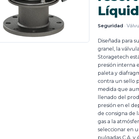
Líqui
Seguridad
· Válv
Diseñada para s
granel, la válvul
Storagetech est
presión interna e
paleta y diafrag
contra un sello p
medida que aumen
llenado del prod
presión en el dep
de consigna de la
gas a la atmósfe
seleccionar en 
pulgadas C.A. y 4