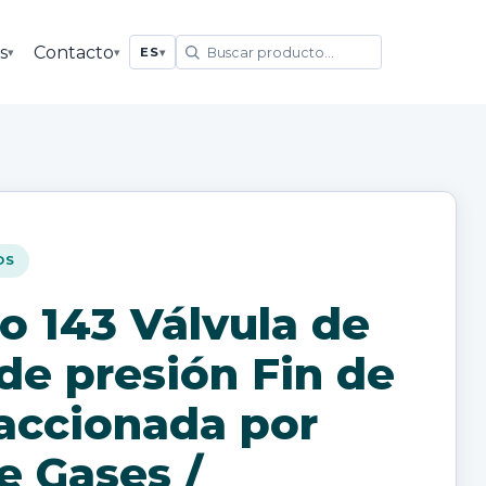
s
Contacto
▾
▾
ES
▾
OS
o 143 Válvula de
 de presión Fin de
 accionada por
e Gases /