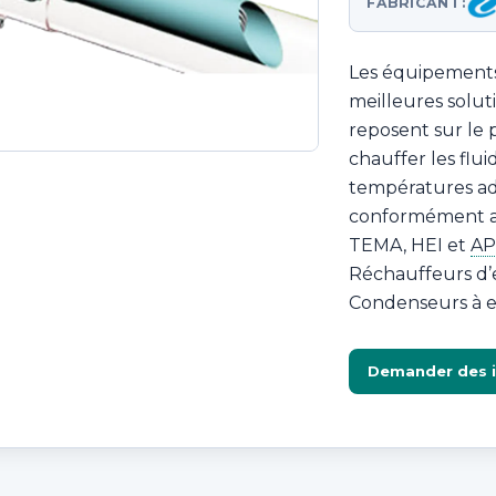
FABRICANT:
Les équipements
meilleures solut
reposent sur le 
chauffer les flu
températures ad
conformément 
TEMA, HEI et
AP
Réchauffeurs d’
Condenseurs à e
Demander des 