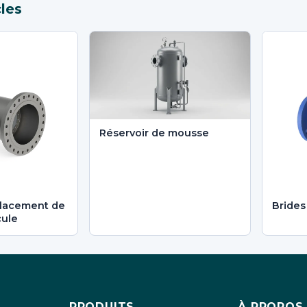
cles
Réservoir de mousse
lacement de
Brides
cule
PRODUITS
À PROPOS