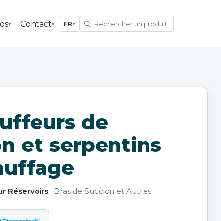
os
Contact
▾
▾
FR
▾
uffeurs de
n et serpentins
auffage
r Réservoirs
· Bras de Succion et Autres