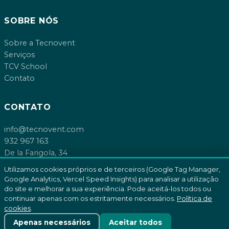
SOBRE NÓS
Sobre a Tecnovent
Serviços
TCV School
Contato
CONTATO
info@tecnovent.com
932 967 163
De la Farigola, 34
08755 Castellbisbal, Barcelona
Utilizamos cookies próprios e de terceiros (Google Tag Manager,
Google Analytics, Vercel Speed Insights) para analisar a utilização
do site e melhorar a sua experiência. Pode aceitá-los todos ou
continuar apenas com os estritamente necessários.
Política de
cookies
.
© 2026 Tecnovent SL. Todos os direitos reservados.
Política de cookies
Apenas necessários
Aceitar todos