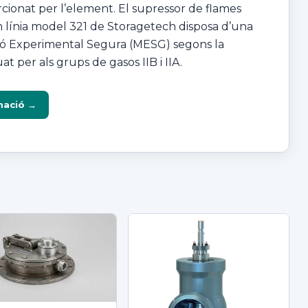
cionat per l’element. El supressor de flames
 línia model 321 de Storagetech disposa d’una
ó Experimental Segura (MESG) segons la
t per als grups de gasos IIB i IIA.
rmació →