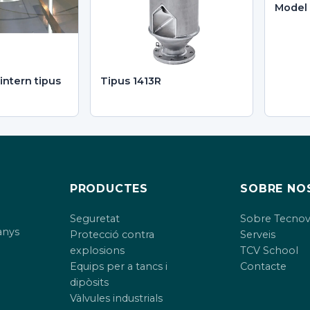
Model 
 intern tipus
Tipus 1413R
PRODUCTES
SOBRE NO
Seguretat
Sobre Tecno
anys
Protecció contra
Serveis
explosions
TCV School
Equips per a tancs i
Contacte
dipòsits
Vàlvules industrials