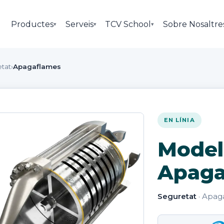
Productes
Serveis
TCV School
Sobre Nosaltre
▾
▾
▾
tat
›
Apagaflames
EN LÍNIA
Model 
Apaga
Seguretat
· Apag