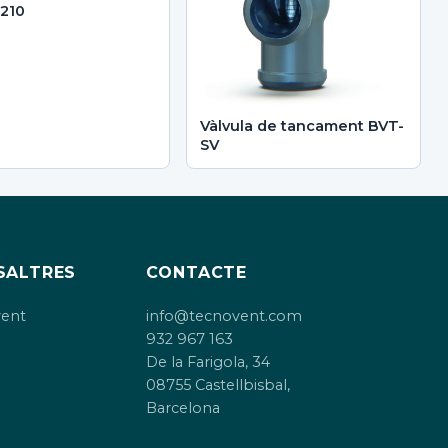
210
Vàlvula de tancament BVT-
SV
SALTRES
CONTACTE
vent
info@tecnovent.com
932 967 163
De la Farigola, 34
08755 Castellbisbal,
Barcelona