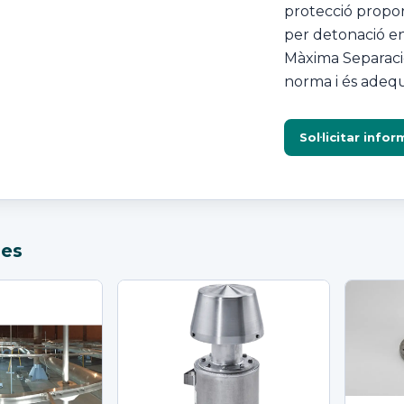
protecció propor
per detonació en
Màxima Separaci
norma i és adequa
Sol·licitar info
les