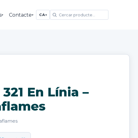
s
Contacte
▾
▾
CA
▾
321 En Línia –
flames
aflames