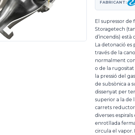
FABRICANT:
El supressor de 
Storagetech (t
d’incendis) està 
La detonació es
través de la can
normalment com 
o de la rugositat 
la pressió del ga
de subsònica a s
dissenyat per te
superior a la de 
carrets reducto
diverses espirals 
enrotllada ferm
circula el vapor.