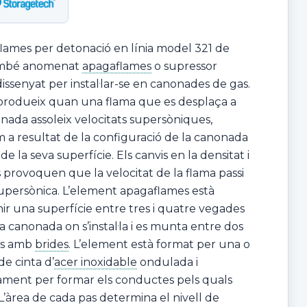
flames per detonació en línia model 321 de
ambé anomenat
apagaflames
o supressor
dissenyat per instal·lar-se en canonades de gas.
 produeix quan una flama que es desplaça a
onada assoleix velocitats supersòniques,
a resultat de la configuració de la canonada
de la seva superfície. Els canvis en la densitat i
s provoquen que la velocitat de la flama passi
upersònica. L’element apagaflames està
nir una superfície entre tres i quatre vegades
la canonada on s’instal·la i es munta entre dos
rs amb
brides
. L’element està format per una o
de cinta d’
acer inoxidable
ondulada i
ament per formar els conductes pels quals
 L’àrea de cada pas determina el nivell de