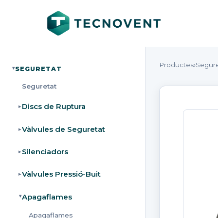
Productes
›
Segure
SEGURETAT
▸
Seguretat
Discs de Ruptura
▸
Vàlvules de Seguretat
▸
Silenciadors
▸
Vàlvules Pressió-Buit
▸
Apagaflames
▸
Apagaflames