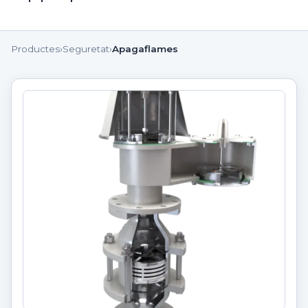
Productes
›
Seguretat
›
Apagaflames