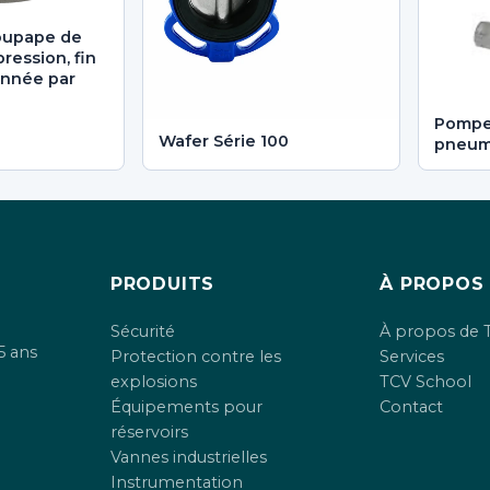
oupape de
ression, fin
ionnée par
Pompes
Wafer Série 100
pneuma
PRODUITS
À PROPOS
Sécurité
À propos de 
5 ans
Protection contre les
Services
explosions
TCV School
Équipements pour
Contact
réservoirs
Vannes industrielles
Instrumentation