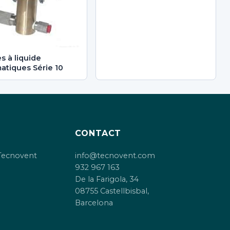
 à liquide
tiques Série 10
CONTACT
Tecnovent
info@tecnovent.com
932 967 163
De la Farigola, 34
08755 Castellbisbal,
Barcelona