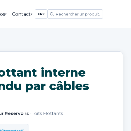
os
Contact
▾
▾
FR
▾
lottant interne
ndu par câbles
r Réservoirs
· Toits Flottants