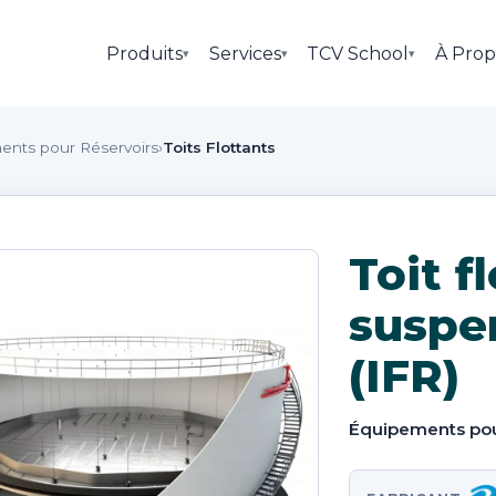
Produits
Services
TCV School
À Prop
▾
▾
▾
ents pour Réservoirs
›
Toits Flottants
Toit f
suspe
(IFR)
Équipements pou