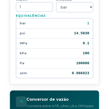
EQUIVALÊNCIAS
1
bar
14.5038
psi
0.1
MPa
100
kPa
100000
Pa
0.986923
atm
Conversor de vazão
Converta entre m³/h, L/min, L/s e GPM para