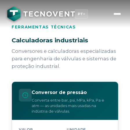
PT
▾
FERRAMENTAS TÉCNICAS
Calculadoras industriais
Conversores e calculadoras especializadas
para engenharia de válvulas e sistemas de
proteção industrial.
Conversor de pressão
Converta entre bar, psi, MPa, kPa, Pa e
atm — as unidades mais usadas na
indústria de válvulas.
VALOR
UNIDADE