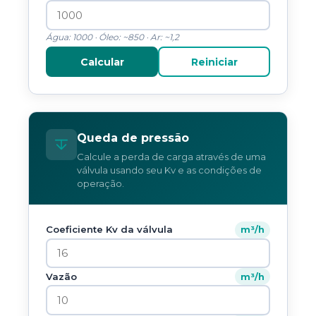
Água: 1000 · Óleo: ~850 · Ar: ~1,2
Calcular
Reiniciar
Queda de pressão
Calcule a perda de carga através de uma
válvula usando seu Kv e as condições de
operação.
Coeficiente Kv da válvula
m³/h
Vazão
m³/h