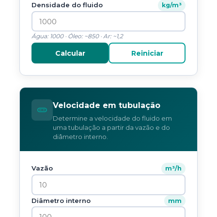
Densidade do fluido
kg/m³
Água: 1000 · Óleo: ~850 · Ar: ~1,2
Calcular
Reiniciar
Velocidade em tubulação
Determine a velocidade do fluido em
uma tubulação a partir da vazão e do
diâmetro interno.
Vazão
m³/h
Diâmetro interno
mm