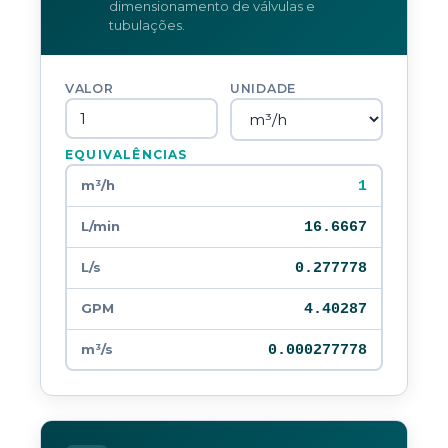
dimensionamento de válvulas e
tubulações.
VALOR
UNIDADE
EQUIVALÊNCIAS
1
m³/h
16.6667
L/min
0.277778
L/s
4.40287
GPM
0.000277778
m³/s