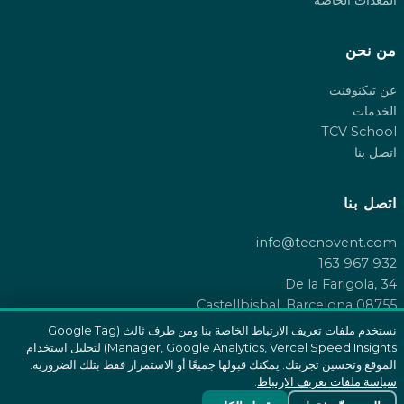
من نحن
عن تيكنوفنت
الخدمات
TCV School
اتصل بنا
اتصل بنا
info@tecnovent.com
932 967 163
De la Farigola, 34
08755 Castellbisbal, Barcelona
نستخدم ملفات تعريف الارتباط الخاصة بنا ومن طرف ثالث (Google Tag
Manager, Google Analytics, Vercel Speed Insights) لتحليل استخدام
الموقع وتحسين تجربتك. يمكنك قبولها جميعًا أو الاستمرار فقط بتلك الضرورية.
سياسة ملفات تعريف الارتباط
.
© 2026 Tecnovent SL. جميع الحقوق محفوظة.