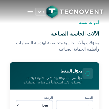
AR
▾
أدوات تقنية
الآلات الحاسبة الصناعية
محوّلات وآلات حاسبة متخصصة لهندسة الصمامات
وأنظمة الحماية الصناعية.
محوّل الضغط
حوّل بين bar وpsi وMPa وkPa وPa وatm —
الوحدات الأكثر استخداماً في صناعة الصمامات.
القيمة
الوحدة