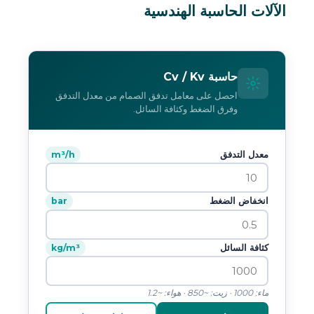
الآلات الحاسبة الهندسية
حاسبة Cv / Kv
احصل على معامل تدفق الصمام من معدل التدفق
وفرق الضغط وكثافة السائل.
معدل التدفق
m³/h
انخفاض الضغط
bar
كثافة السائل
kg/m³
ماء: 1000 · زيت: ~850 · هواء: ~1.2