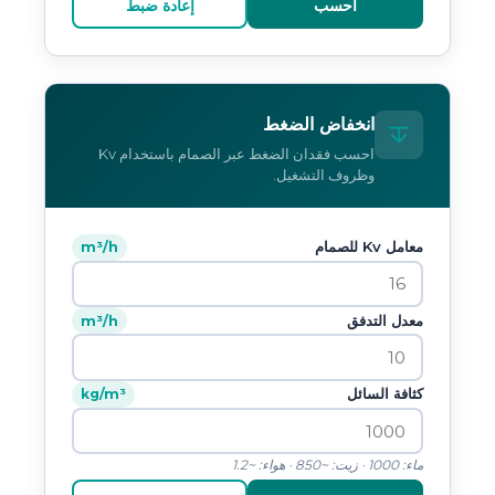
احسب
إعادة ضبط
انخفاض الضغط
احسب فقدان الضغط عبر الصمام باستخدام Kv
وظروف التشغيل.
معامل Kv للصمام
m³/h
معدل التدفق
m³/h
كثافة السائل
kg/m³
ماء: 1000 · زيت: ~850 · هواء: ~1.2