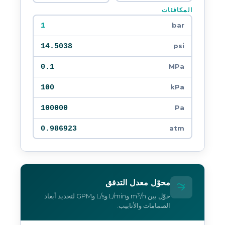
المكافئات
1
bar
14.5038
psi
0.1
MPa
100
kPa
100000
Pa
0.986923
atm
محوّل معدل التدفق
حوّل بين m³/h وL/min وL/s وGPM لتحديد أبعاد
الصمامات والأنابيب.