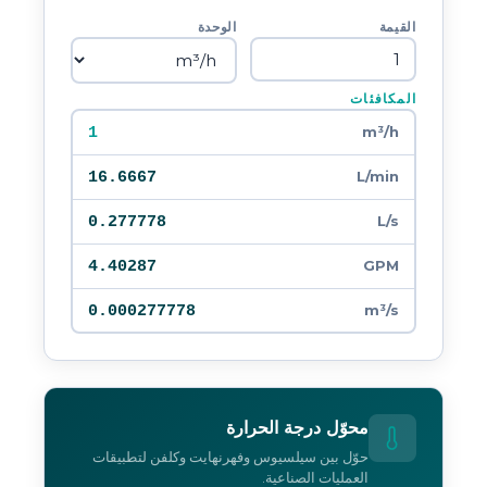
القيمة
الوحدة
المكافئات
1
m³/h
16.6667
L/min
0.277778
L/s
4.40287
GPM
0.000277778
m³/s
محوّل درجة الحرارة
حوّل بين سيلسيوس وفهرنهايت وكلفن لتطبيقات
العمليات الصناعية.