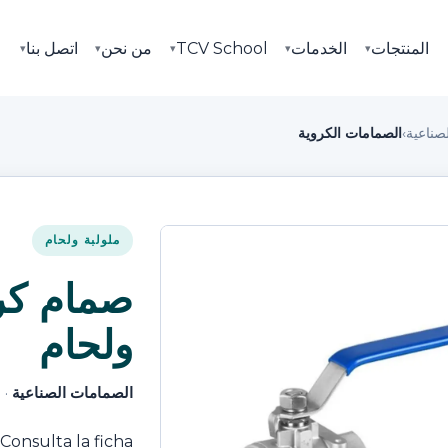
المنتجات
الخدمات
TCV School
من نحن
اتصل بنا
▾
▾
▾
▾
▾
صناعية
›
الصمامات الكروية
ملولبة ولحام
صمام كر
ولحام
الصمامات الصناعية
· 
 Consulta la ficha