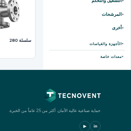
التشغيل والتحكم
▸
المرشحات
▸
أخرى
▸
سلسلة 280
الأجهزة والقياسات
▸
معدات خاصة
▸
حماية صناعية عالية الأمان. أكثر من 25 عاماً من الخبرة.
▶
in