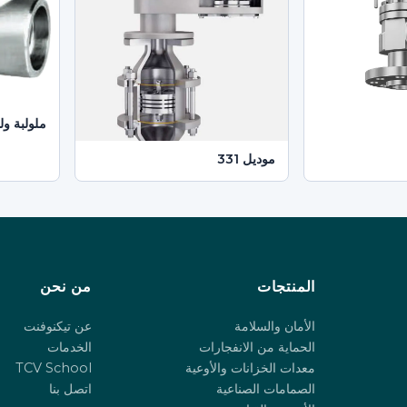
ملولبة ول
موديل 331
المنتجات
من نحن
الأمان والسلامة
عن تيكنوفنت
الحماية من الانفجارات
الخدمات
معدات الخزانات والأوعية
TCV School
الصمامات الصناعية
اتصل بنا