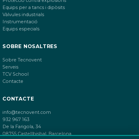
Protecció contra explosions
Equips per a tancs i dipòsits
Vàlvules industrials
Instrumentació
Equips especials
SOBRE NOSALTRES
Sobre Tecnovent
Serveis
TCV School
Contacte
CONTACTE
info@tecnovent.com
932 967 163
De la Farigola, 34
08755 Castellbisbal, Barcelona