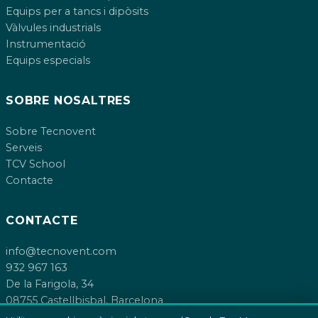
Equips per a tancs i dipòsits
Vàlvules industrials
Instrumentació
Equips especials
SOBRE NOSALTRES
Sobre Tecnovent
Serveis
TCV School
Contacte
CONTACTE
info@tecnovent.com
932 967 163
De la Farigola, 34
08755 Castellbisbal, Barcelona