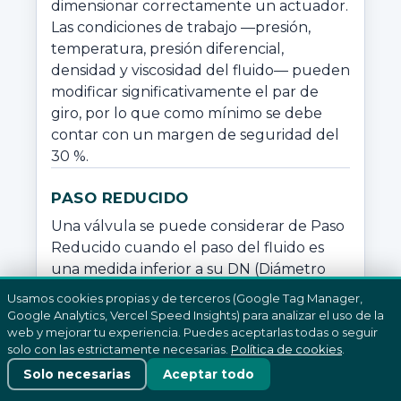
dimensionar correctamente un actuador. 
Las condiciones de trabajo —presión, 
temperatura, presión diferencial, 
densidad y viscosidad del fluido— pueden 
modificar significativamente el par de 
giro, por lo que como mínimo se debe 
contar con un margen de seguridad del 
30 %.
PASO REDUCIDO
Una válvula se puede considerar de Paso 
Reducido cuando el paso del fluido es 
una medida inferior a su DN (Diámetro 
Nominal). Según UNE-EN 13828.
Usamos cookies propias y de terceros (Google Tag Manager,
Google Analytics, Vercel Speed Insights) para analizar el uso de la
PASO TOTAL
web y mejorar tu experiencia. Puedes aceptarlas todas o seguir
solo con las estrictamente necesarias.
Política de cookies
.
Una válvula se puede considerar de Paso 
Solo necesarias
Aceptar todo
Total o Paso Completo cuando el paso 