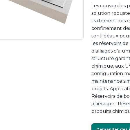
Les couvercles 
solution robuste
traitement des e
confinement des 
sont idéaux pour 
les réservoirs de
d’alliages d’alu
structure garant
chimique, aux UV
configuration mo
maintenance simp
projets. Applicat
Réservoirs de bo
d’aération • Rés
produits chimiqu
Demander des 