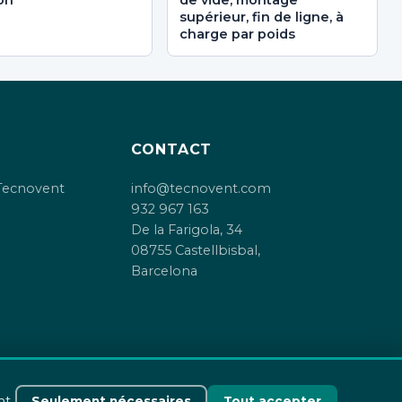
on
de vide, montage
supérieur, fin de ligne, à
charge par poids
CONTACT
Tecnovent
info@tecnovent.com
932 967 163
De la Farigola, 34
08755 Castellbisbal,
Barcelona
nt
Seulement nécessaires
Tout accepter