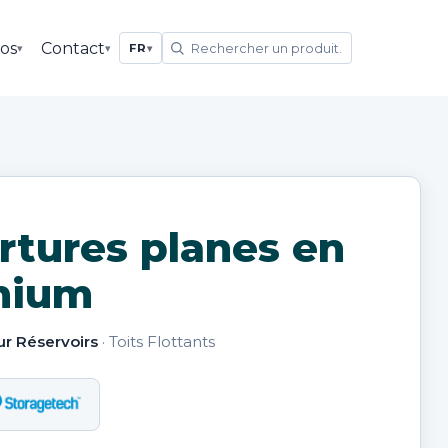
os
Contact
▾
▾
FR
▾
rtures planes en
nium
r Réservoirs
· Toits Flottants