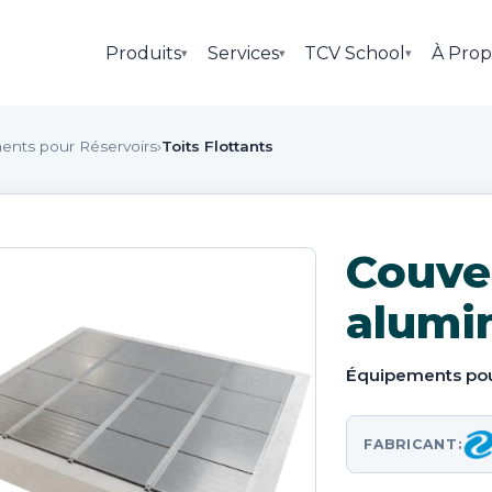
Produits
Services
TCV School
À Prop
▾
▾
▾
ents pour Réservoirs
›
Toits Flottants
Couve
alumi
Équipements pou
FABRICANT: