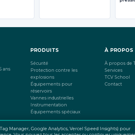
pressi
PRODUITS
À PROPOS
Sécurité
À propos de 
5 ans
Protection contre les
Services
explosions
TCV School
Équipements pour
Contact
réservoirs
Vannes industrielles
Instrumentation
Équipements spéciaux
 Tag Manager, Google Analytics, Vercel Speed Insights) pour
xpérience. Vous pouvez tous les accepter ou continuer uniqueme