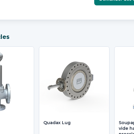
cles
Quadax Lug
Soupa
vide h