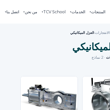
المنتجات
الخدمات
TCV School
من نحن
اتصل بنا
▾
▾
▾
▾
▾
لانفجارات
›
العزل الميكانيكي
ميكانيكي
ات
·
2
نماذج