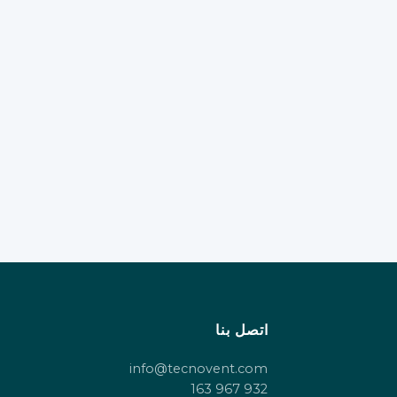
اتصل بنا
info@tecnovent.com
932 967 163