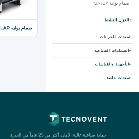
صمام بوابة GATEX
العزل النشط
▸
صمام بوابة B-FLAP
معدات للخزانات
▸
الصمامات الصناعية
▸
الأجهزة والقياسات
▸
معدات خاصة
▸
حماية صناعية عالية الأمان. أكثر من 25 عاماً من الخبرة.