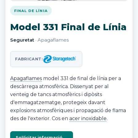
FINAL DE LÍNIA
Model 331 Final de Línia
Seguretat
· Apagaflames
FABRICANT:
Apagaflames
model 331 de final de línia per a
descàrrega atmosfèrica. Dissenyat per al
venteig de tancs atmosfèrics i dipòsits
d'emmagatzematge, protegeix davant
explosions atmosfèriques i propagació de flama
des de l'exterior. Cos en
acer inoxidable
.
Sol·licitar informació →