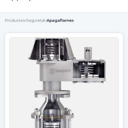
Productes
›
Seguretat
›
Apagaflames